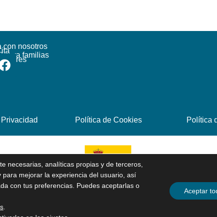
a con nosotros
ita
l para familias
radores
 Privacidad
Política de Cookies
Política
 necesarias, analíticas propias y de terceros,
 para mejorar la experiencia del usuario, así
ada con tus preferencias. Puedes aceptarlas o
Aceptar to
es
.
Centro Altea © 2025 Desarrollado por
Valor de Ley