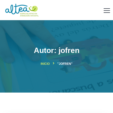
Autor:
jofren
INICIO
"JOFREN"